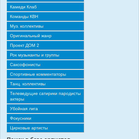
СТАТЬИ
Камеди Клаб
ОТЗЫВЫ
Команды КВН
Муз. коллективы
КОНТАКТЫ
Оригинальный жанр
Проект ДОМ 2
Рок музыканты и группы
Саксофонисты
Спортивные комментаторы
Танц. коллективы
Телеведущие сатирики пародисты
актеры
Убойная лига
Фокусники
Цирковые артисты