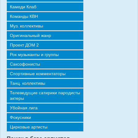
СТАТЬИ
Камеди Клаб
ОТЗЫВЫ
Команды КВН
Муз. коллективы
КОНТАКТЫ
Оригинальный жанр
Проект ДОМ 2
Рок музыканты и группы
Саксофонисты
Спортивные комментаторы
Танц. коллективы
Телеведущие сатирики пародисты
актеры
Убойная лига
Фокусники
Цирковые артисты