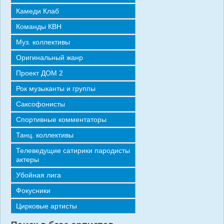
СТАТЬИ
Камеди Клаб
ОТЗЫВЫ
Команды КВН
Муз. коллективы
КОНТАКТЫ
Оригинальный жанр
Проект ДОМ 2
Рок музыканты и группы
Саксофонисты
Спортивные комментаторы
Танц. коллективы
Телеведущие сатирики пародисты
актеры
Убойная лига
Фокусники
Цирковые артисты