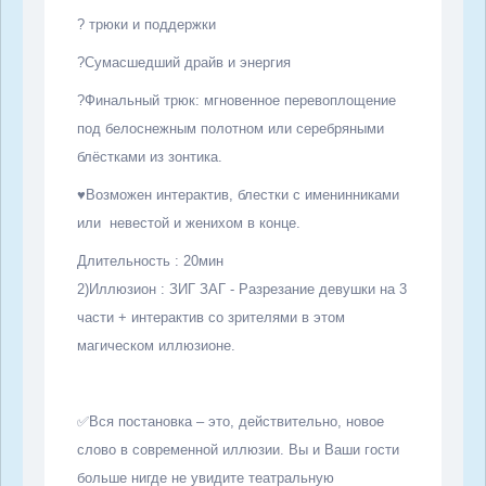
?
трюки и поддержки
?
Сумасшедший драйв и энергия
?
Финальный трюк: мгновенное перевоплощение
под белоснежным полотном или серебряными
блёстками из зонтика.
♥️
Возможен интерактив, блестки с именинниками
или
невестой и женихом в конце.
Длительность : 20мин
2)Иллюзион : ЗИГ ЗАГ - Разрезание девушки на 3
части + интерактив со зрителями в этом
магическом иллюзионе.
✅
Вся постановка – это, действительно, новое
слово в современной иллюзии. Вы и Ваши гости
больше нигде не увидите театральную