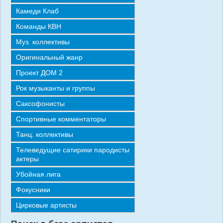
СТАТЬИ
Камеди Клаб
ОТЗЫВЫ
Команды КВН
Муз. коллективы
КОНТАКТЫ
Оригинальный жанр
Проект ДОМ 2
Рок музыканты и группы
Саксофонисты
Спортивные комментаторы
Танц. коллективы
Телеведущие сатирики пародисты
актеры
Убойная лига
Фокусники
Цирковые артисты