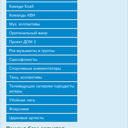
СТАТЬИ
Камеди Клаб
ОТЗЫВЫ
Команды КВН
Муз. коллективы
КОНТАКТЫ
Оригинальный жанр
Проект ДОМ 2
Рок музыканты и группы
Саксофонисты
Спортивные комментаторы
Танц. коллективы
Телеведущие сатирики пародисты
актеры
Убойная лига
Фокусники
Цирковые артисты