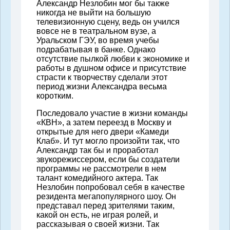
Александр Незлобин мог бы также
никогда не выйти на большую
телевизионную сцену, ведь он учился
вовсе не в театральном вузе, а
Уральском ГЭУ, во время учебы
подрабатывая в банке. Однако
отсутствие пылкой любви к экономике и
работы в душном офисе и присутствие
страсти к творчеству сделали этот
период жизни Александра весьма
коротким.
Последовало участие в жизни команды
«КВН», а затем переезд в Москву и
открытые для него двери «Камеди
Клаб». И тут могло произойти так, что
Александр так бы и проработал
звукорежиссером, если бы создатели
программы не рассмотрели в нем
талант комедийного актера. Так
Незлобин попробовал себя в качестве
резидента мегапопулярного шоу. Он
представал перед зрителями таким,
какой он есть, не играя ролей, и
рассказывая о своей жизни. Так