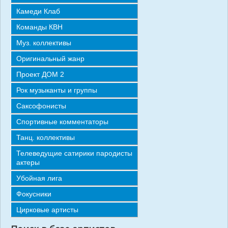
СТАТЬИ
Камеди Клаб
ОТЗЫВЫ
Команды КВН
Муз. коллективы
КОНТАКТЫ
Оригинальный жанр
Проект ДОМ 2
Рок музыканты и группы
Саксофонисты
Спортивные комментаторы
Танц. коллективы
Телеведущие сатирики пародисты
актеры
Убойная лига
Фокусники
Цирковые артисты